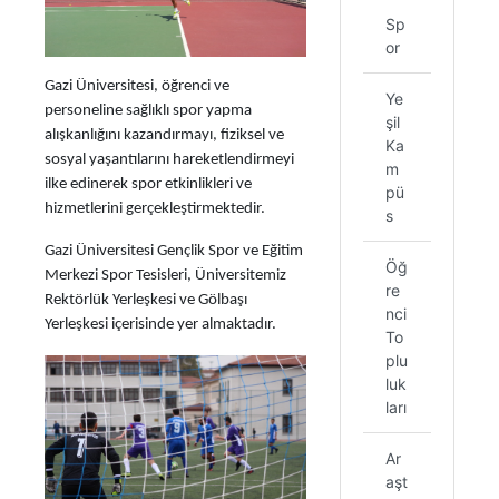
Sp
or
Gazi Üniversitesi, öğrenci ve
Ye
personeline sağlıklı spor yapma
şil
alışkanlığını kazandırmayı, fiziksel ve
Ka
sosyal yaşantılarını hareketlendirmeyi
m
ilke edinerek spor etkinlikleri ve
pü
hizmetlerini gerçekleştirmektedir.
s
Gazi Üniversitesi Gençlik Spor ve Eğitim
Öğ
Merkezi Spor Tesisleri, Üniversitemiz
re
Rektörlük Yerleşkesi ve Gölbaşı
nci
Yerleşkesi içerisinde yer almaktadır.
To
plu
luk
ları
Ar
aşt