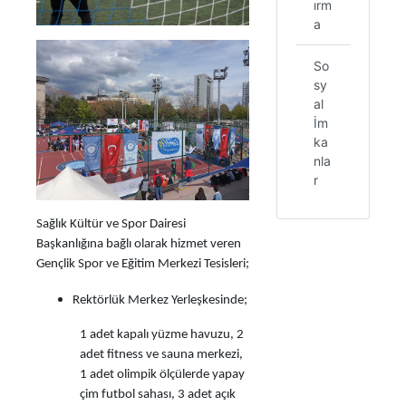
ırm
a
So
sy
al
İm
ka
nla
r
Sağlık Kültür ve Spor Dairesi
Başkanlığına bağlı olarak hizmet veren
Gençlik Spor ve Eğitim Merkezi Tesisleri;
Rektörlük Merkez Yerleşkesinde;
1 adet kapalı yüzme havuzu, 2
adet fitness ve sauna merkezi,
1 adet olimpik ölçülerde yapay
çim futbol sahası, 3 adet açık