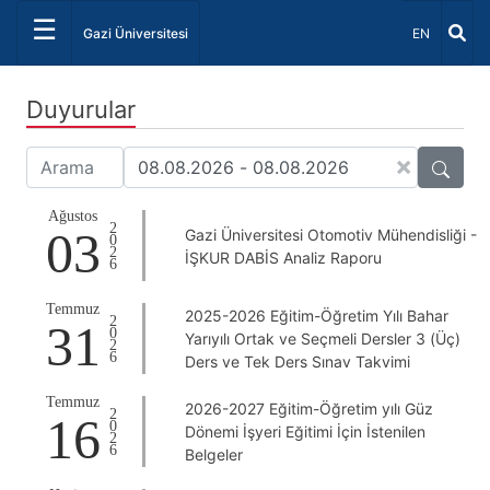
☰
Dil Seçiniz 
Gazi Üniversitesi
EN
Duyurular
×
Ağustos
2026
03
Gazi Üniversitesi Otomotiv Mühendisliği -
İŞKUR DABİS Analiz Raporu
Temmuz
2025-2026 Eğitim-Öğretim Yılı Bahar
2026
31
Yarıyılı Ortak ve Seçmeli Dersler 3 (Üç)
Ders ve Tek Ders Sınav Takvimi
Temmuz
2026-2027 Eğitim-Öğretim yılı Güz
2026
16
Dönemi İşyeri Eğitimi İçin İstenilen
Belgeler